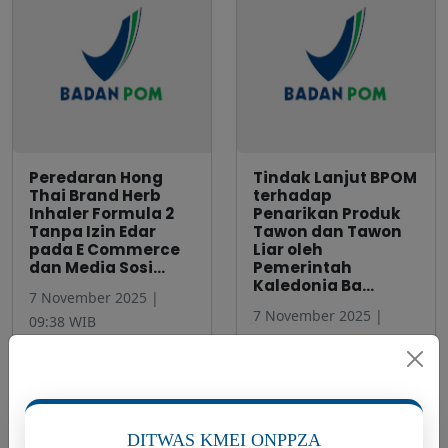
Peredaran Hong
Tindak Lanjut BPOM
Thai Brand Herb
terhadap
Inhaler Formula 2
Penarikan Produk
Tanpa Izin Edar
Tawon dan Tawon
pada E Commerce
Liar oleh
dan Media Sosi...
Pemerintah
Kaledonia Ba...
7 November 2025 |
7 November 2025 |
09:38 WIB
08:18 WIB
Siaran Pers
DITWAS KMEI ONPPZA