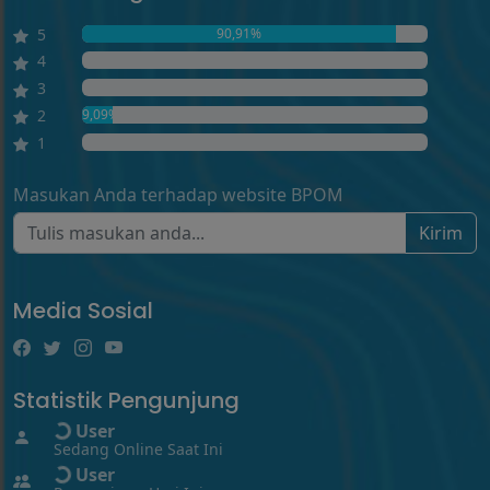
5
90,91%
4
0,00%
3
0,00%
2
9,09%
1
0,00%
Masukan Anda terhadap website BPOM
Kirim
Media Sosial
Statistik Pengunjung
User
Sedang Online Saat Ini
User