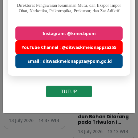
Direktorat Pengawasan Keamanan Mutu, dan Ekspor Impor
Obat, Narkotika, Psikotropika, Prekursor, dan Zat Adiktif
Instagram: @kmei.bpom
YouTube Channel : @ditwaskmeionappza355
Email : ditwaskmeionappza@pom.go.id
BPOM Intensifkan
BPOM Temukan
TUTUP
Pengawasan Ruang
Kembali 14
Digital Peredaran
Kosmetik
Kosmetik Ilegal
Mengandung
Jadi Sorotan...
Bahan Berbahaya
dan Bahan Dilarang
13 July 2026 | 14:37 WIB
pada Triwulan I...
13 July 2026 | 13:13 WIB