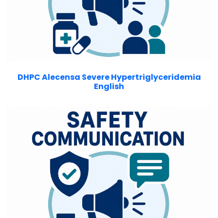
DHPC Alecensa Severe Hypertriglyceridemia
English